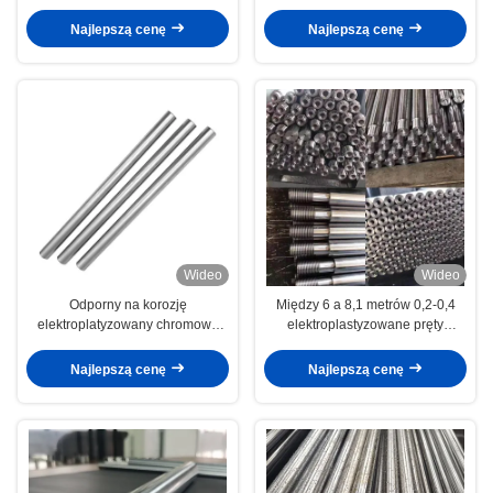
pręta tłokowa Sprzęt chemiczny i
energetyczny
Najlepszą cenę
Najlepszą cenę
Wideo
Wideo
Odporny na korozję
Między 6 a 8,1 metrów 0,2-0,4
elektroplatyzowany chromowy
elektroplastyzowane pręty
tłok dla cylindra hydraulicznego
tłokowe przemysł motoryzacyjny
Najlepszą cenę
Najlepszą cenę