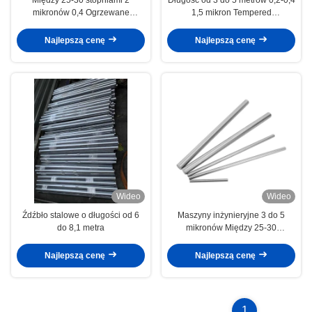
mikronów 0,4 Ogrzewane
1,5 mikron Tempered
elektroplacowane pręty tłokowe
Electroplated Piston Rod Branża
Maszyny inżynieryjne
motoryzacyjna
Najlepszą cenę
Najlepszą cenę
Wideo
Wideo
Źdźbło stalowe o długości od 6
Maszyny inżynieryjne 3 do 5
do 8,1 metra
mikronów Między 25-30
stopniami Precyzyjna produkcja
Najlepszą cenę
Najlepszą cenę
1