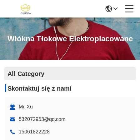
Włókna Tłokowe Elektroplacowane
All Category
Skontaktuj się z nami
Mr. Xu
532072953@qq.com
15061822228