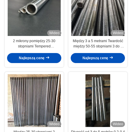
Wideo
Wideo
2 mikrony pomiędzy 25-30
Między 3 a 5 metrami Twardość
stopniami Tempered
między 50-55 stopniami 3 do 5
Electroplated Piston Rod Medical
mikronów Tępione
Devices
elektropolityczne pręty tłokowe
Najlepszą cenę
Najlepszą cenę
Maszyny włókiennicze/szczotki
Wideo
Wideo
Między 25-30 stopniami 2
Długość od 3 do 5 metrów 0,2-0,4