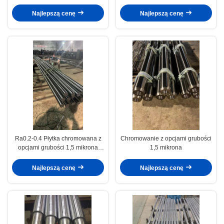
stawów kolcowych Maszyny
Między 50-55 stopniami Chrom
inżynieryjne
Piston Rod Medical Devices
Najlepszą cenę
Najlepszą cenę
Ra0.2-0.4 Płytka chromowana z
Chromowanie z opcjami grubości
opcjami grubości 1,5 mikrona
1,5 mikrona
Twardość między 50-55 stopni
(do 50-60 stopni)
Najlepszą cenę
Najlepszą cenę