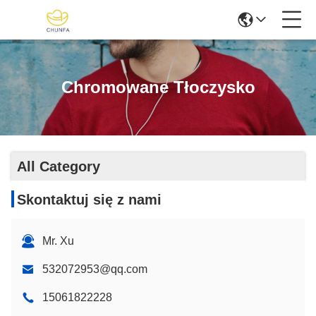
Chromowane Tłoczysko
All Category
Skontaktuj się z nami
Mr. Xu
532072953@qq.com
15061822228