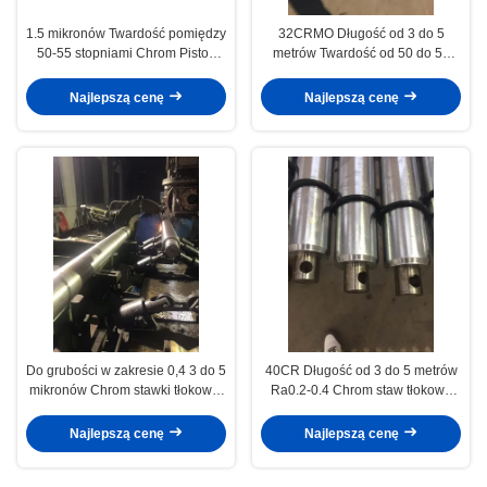
1.5 mikronów Twardość pomiędzy
32CRMO Długość od 3 do 5
50-55 stopniami Chrom Piston
metrów Twardość od 50 do 55
Rod Medical Devices
stopni Chromowane kolcowe
pręty maszynowe
Najlepszą cenę
Najlepszą cenę
Do grubości w zakresie 0,4 3 do 5
40CR Długość od 3 do 5 metrów
mikronów Chrom stawki tłokowej
Ra0.2-0.4 Chrom staw tłokowy
Przemysł motoryzacyjny
Przemysł motoryzacyjny
Najlepszą cenę
Najlepszą cenę