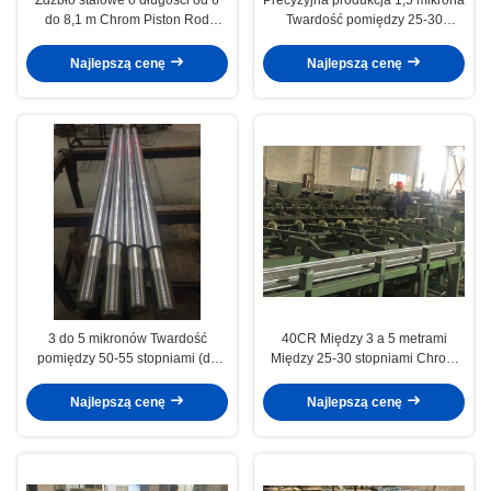
do 8,1 m Chrom Piston Rod
Twardość pomiędzy 25-30
Engineering Machinery
stopniami Chromowa kolca
kolcowa Precyzyjna produkcja
Najlepszą cenę
Najlepszą cenę
3 do 5 mikronów Twardość
40CR Między 3 a 5 metrami
pomiędzy 50-55 stopniami (do
Między 25-30 stopniami Chrom
50-60 stopni) Długość pomiędzy
Piston Rod Engineering
3 a 5 metrami
Machinery
Najlepszą cenę
Najlepszą cenę