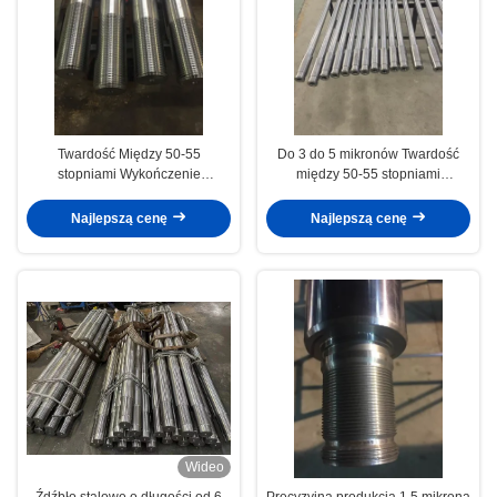
Twardość Między 50-55
Do 3 do 5 mikronów Twardość
stopniami Wykończenie
między 50-55 stopniami
powierzchniowe/Roughness 0.2-
Chromowa pręty tłokowe
0.4 Chromowane pręty tłokowe
Maszyny inżynieryjne
Najlepszą cenę
Najlepszą cenę
Maszyny inżynieryjne
Wideo
Źdźbło stalowe o długości od 6
Precyzyjna produkcja 1,5 mikrona