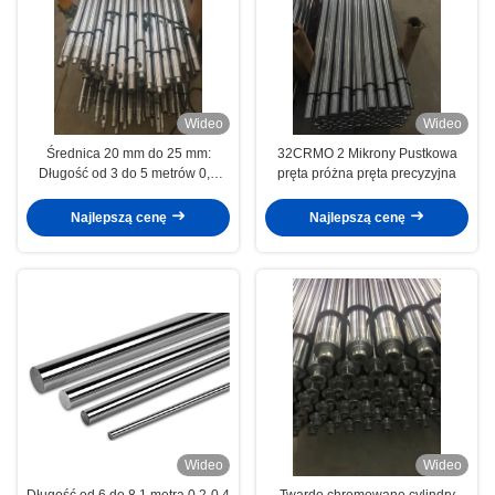
Wideo
Wideo
Średnica 20 mm do 25 mm:
32CRMO 2 Mikrony Pustkowa
Długość od 3 do 5 metrów 0,4
pręta próżna pręta precyzyjna
Pustkowa pręta tłokowa
Najlepszą cenę
Najlepszą cenę
Wideo
Wideo
Długość od 6 do 8,1 metra 0,2-0,4
Twarde chromowane cylindry