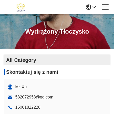
Wydrążony Tłoczysko
All Category
Skontaktuj się z nami
Mr. Xu
532072953@qq.com
15061822228