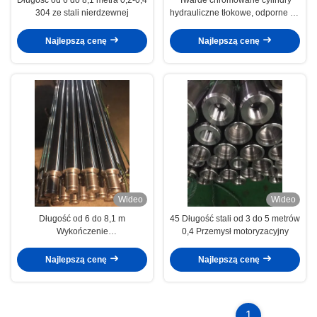
304 ze stali nierdzewnej
hydrauliczne tłokowe, odporne na
korozję
Najlepszą cenę
Najlepszą cenę
Wideo
Wideo
Długość od 6 do 8,1 m
45 Długość stali od 3 do 5 metrów
Wykończenie
0,4 Przemysł motoryzacyjny
powierzchniowe/Roughness 0.2
Hollow Piston Rod Textile/Brush
Najlepszą cenę
Najlepszą cenę
Machinery
1