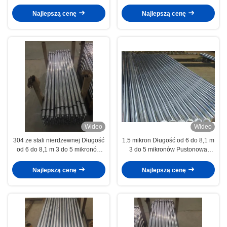
tłokowa Maszyny do produkcji
tekstyliów i szczotek
Najlepszą cenę
Najlepszą cenę
Wideo
Wideo
304 ze stali nierdzewnej Długość
1.5 mikron Długość od 6 do 8,1 m
od 6 do 8,1 m 3 do 5 mikronów
3 do 5 mikronów Pustonowa
Gęsta pręta tłokowa Precyzyjna
kolcz pęcherzowa Przemysł
produkcja
motoryzacyjny
Najlepszą cenę
Najlepszą cenę