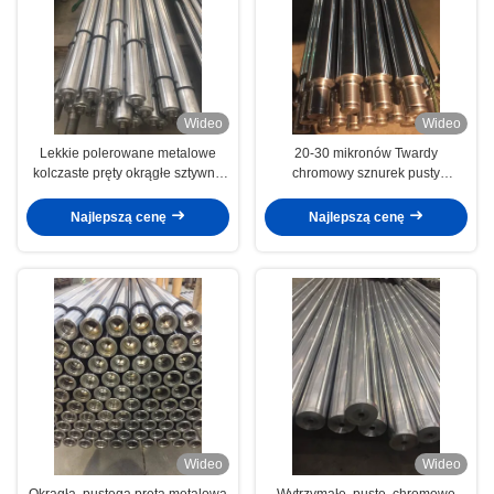
Wideo
Wideo
Lekkie polerowane metalowe
20-30 mikronów Twardy
kolczaste pręty okrągłe sztywne
chromowy sznurek pusty
elastyczność
polerowany sznurek pusty
okrągły
Najlepszą cenę
Najlepszą cenę
Wideo
Wideo
Okrągła, pustega pręta metalowa
Wytrzymałe, puste, chromowe