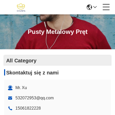
Pusty Metalowy Pręt
All Category
Skontaktuj się z nami
Mr. Xu
532072953@qq.com
15061822228