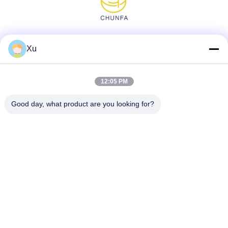
Media społecznościowe
Xu
12:05 PM
Szybki kontakt
Good day, what product are you looking for?
Tel.
86--13921549429
E-mail
532072953@qq.com
Adres
Numer 13-3, Tianshun Road, Lu District, Yangshan Town,
Wuxi City, prowincja Jiangsu