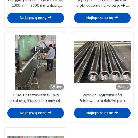
1000 mm - 8000 mm z dobrą
pręty, odporne na korozję, FRP,
przewodnością
twarde pręty, gładka
powierzchnia
Najlepszą cenę
Najlepszą cenę
Wideo
Wideo
CK45 Bezszwedzka Słupka
Wysokiej wytrzymałości
metalowa, Słupka chromowa dla
Polerowane metalowe puste
cylindrów hydraulicznych
okrągłe rurki Dobra przewodność
Najlepszą cenę
Najlepszą cenę