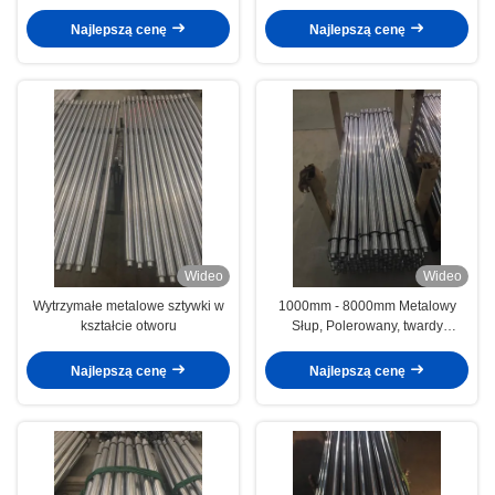
powierzchnia chromowana
chromowany pręt stalowy.
Najlepszą cenę
Najlepszą cenę
Wideo
Wideo
Wytrzymałe metalowe sztywki w
1000mm - 8000mm Metalowy
kształcie otworu
Słup, Polerowany, twardy
chromowany pręt
Najlepszą cenę
Najlepszą cenę