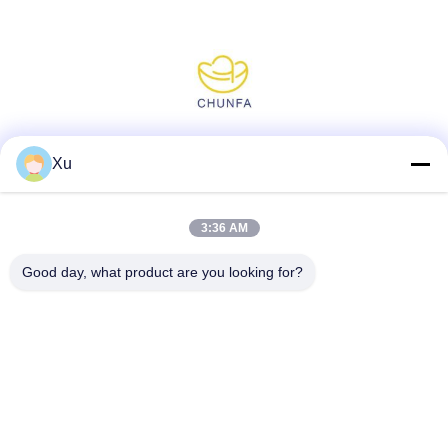
Media społecznościowe
Xu
3:36 AM
Szybki kontakt
Good day, what product are you looking for?
Tel.
86--13921549429
E-mail
532072953@qq.com
Adres