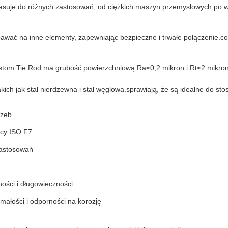
ka pasuje do różnych zastosowań, od ciężkich maszyn przemysłowych 
pawać na inne elementy, zapewniając bezpieczne i trwałe połączenie.
stom Tie Rod ma grubość powierzchniową Ra≤0,2 mikron i Rt≤2 mikron.
akich jak stal nierdzewna i stal węglowa.sprawiają, że są idealne do 
rzeb
icy ISO F7
zastosowań
ości i długowieczności
małości i odporności na korozję