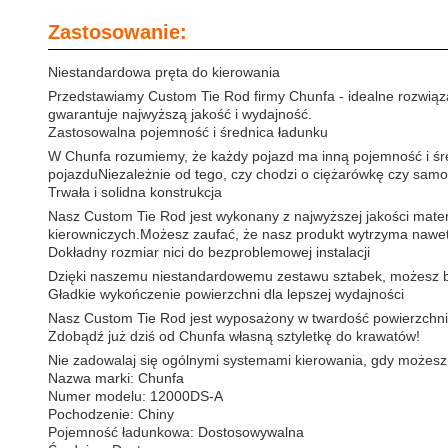
Zastosowanie:
Niestandardowa pręta do kierowania
Przedstawiamy Custom Tie Rod firmy Chunfa - idealne rozwią
gwarantuje najwyższą jakość i wydajność.
Zastosowalna pojemność i średnica ładunku
W Chunfa rozumiemy, że każdy pojazd ma inną pojemność i śre
pojazduNiezależnie od tego, czy chodzi o ciężarówkę czy sa
Trwała i solidna konstrukcja
Nasz Custom Tie Rod jest wykonany z najwyższej jakości mater
kierowniczych.Możesz zaufać, że nasz produkt wytrzyma nawet 
Dokładny rozmiar nici do bezproblemowej instalacji
Dzięki naszemu niestandardowemu zestawu sztabek, możesz być 
Gładkie wykończenie powierzchni dla lepszej wydajności
Nasz Custom Tie Rod jest wyposażony w twardość powierzchni, 
Zdobądź już dziś od Chunfa własną sztyletkę do krawatów!
Nie zadowalaj się ogólnymi systemami kierowania, gdy możesz 
Nazwa marki: Chunfa
Numer modelu: 12000DS-A
Pochodzenie: Chiny
Pojemność ładunkowa: Dostosowywalna