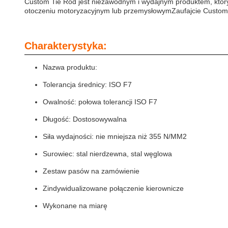
Custom Tie Rod jest niezawodnym i wydajnym produktem, który
otoczeniu motoryzacyjnym lub przemysłowymZaufajcie Custom Ti
Charakterystyka:
Nazwa produktu:
Tolerancja średnicy: ISO F7
Owalność: połowa tolerancji ISO F7
Długość: Dostosowywalna
Siła wydajności: nie mniejsza niż 355 N/MM2
Surowiec: stal nierdzewna, stal węglowa
Zestaw pasów na zamówienie
Zindywidualizowane połączenie kierownicze
Wykonane na miarę