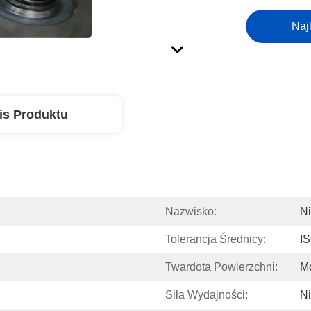
Naj
is Produktu
Nazwisko:
N
Tolerancja Średnicy:
I
Twardota Powierzchni:
M
Siła Wydajności:
Ni