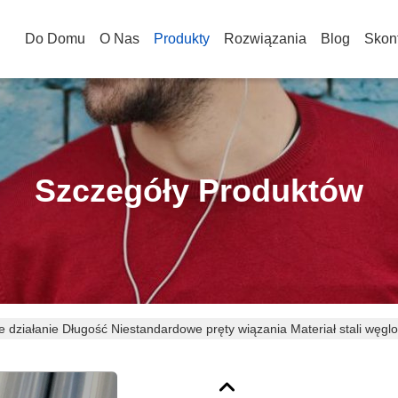
Do Domu
O Nas
Produkty
Rozwiązania
Blog
Skont
Szczegóły Produktów
e działanie Długość Niestandardowe pręty wiązania Materiał stali węgl