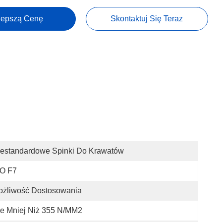
lepszą Cenę
Skontaktuj Się Teraz
iestandardowe Spinki Do Krawatów
SO F7
ożliwość Dostosowania
e Mniej Niż 355 N/MM2