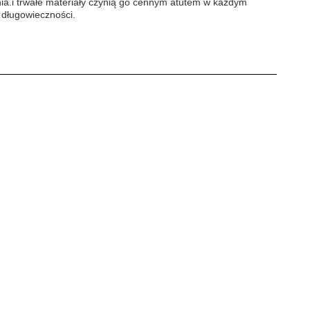
a.i trwałe materiały czynią go cennym atutem w każdym
 długowieczności.