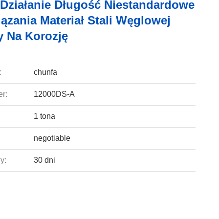
 Działanie Długość Niestandardowe
ązania Materiał Stali Węglowej
 Na Korozję
:
chunfa
r:
12000DS-A
1 tona
negotiable
y:
30 dni