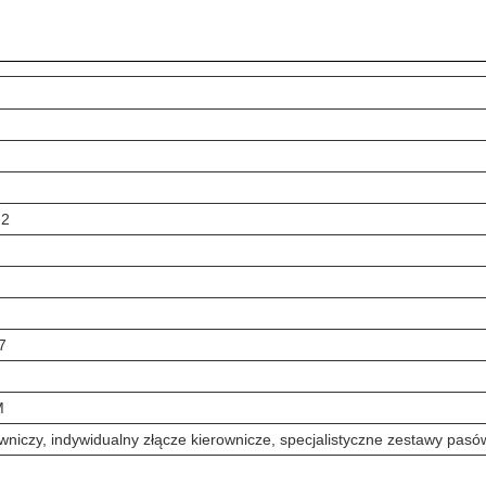
M2
7
M
rowniczy, indywidualny złącze kierownicze, specjalistyczne zestawy pasó