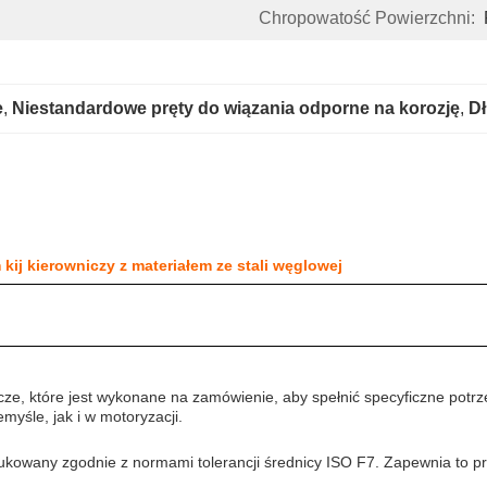
Chropowatość Powierzchni:
e
, 
Niestandardowe pręty do wiązania odporne na korozję
, 
D
j kierowniczy z materiałem ze stali węglowej
ze, które jest wykonane na zamówienie, aby spełnić specyficzne potrze
yśle, jak i w motoryzacji.
dukowany zgodnie z normami tolerancji średnicy ISO F7. Zapewnia to p