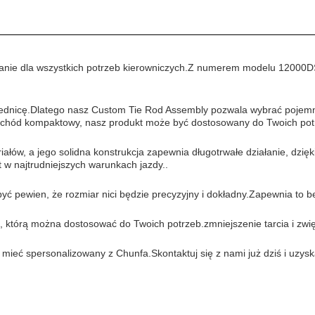
zanie dla wszystkich potrzeb kierowniczych.Z numerem modelu 12000D
dnicę.Dlatego nasz Custom Tie Rod Assembly pozwala wybrać pojemnoś
mochód kompaktowy, nasz produkt może być dostosowany do Twoich pot
iałów, a jego solidna konstrukcja zapewnia długotrwałe działanie, dzi
w najtrudniejszych warunkach jazdy..
pewien, że rozmiar nici będzie precyzyjny i dokładny.Zapewnia to bez
którą można dostosować do Twoich potrzeb.zmniejszenie tarcia i zwię
mieć spersonalizowany z Chunfa.Skontaktuj się z nami już dziś i uzy