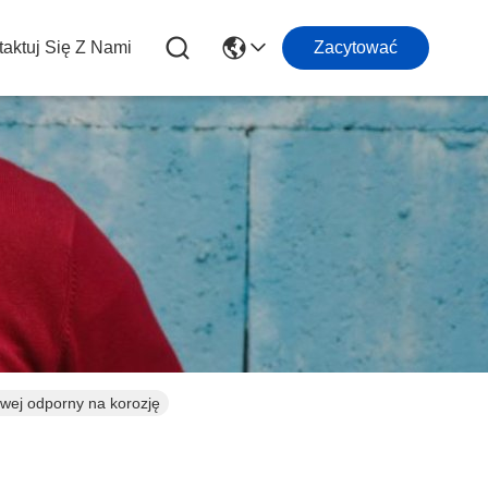
aktuj Się Z Nami
Zacytować
owej odporny na korozję