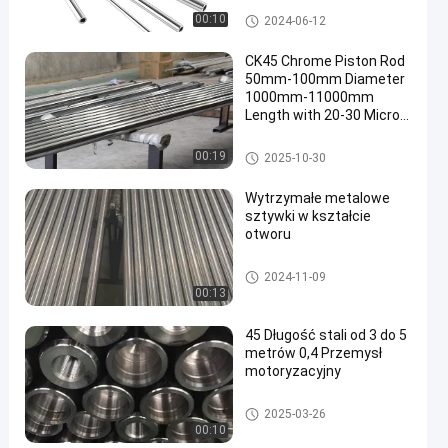
Wyrób na zamówienie
00:10
2024-06-12
CK45 Chrome Piston Rod
50mm-100mm Diameter
1000mm-11000mm
Length with 20-30 Micron
Chrome Plating
Chromowane tłoczysko
00:19
2025-10-30
Wytrzymałe metalowe
sztywki w kształcie
otworu
Pusty metalowy pręt
2024-11-09
00:13
45 Długość stali od 3 do 5
metrów 0,4 Przemysł
motoryzacyjny
Wydrążony tłoczysko
2025-03-26
00:10