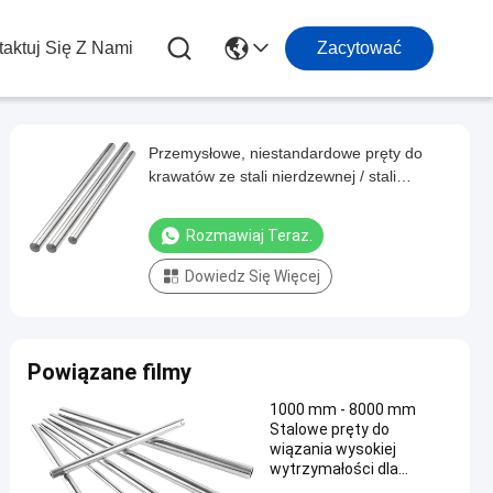
aktuj Się Z Nami
Zacytować
Przemysłowe, niestandardowe pręty do
krawatów ze stali nierdzewnej / stali
węglowej dla samochodów
Rozmawiaj Teraz.
Dowiedz Się Więcej
Powiązane filmy
1000 mm - 8000 mm
Stalowe pręty do
wiązania wysokiej
wytrzymałości dla
maszyn hydraulicznych