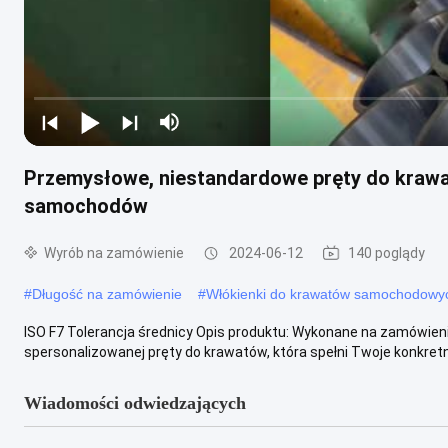
Przemysłowe, niestandardowe pręty do krawató
samochodów
Wyrób na zamówienie
2024-06-12
140 poglądy
#
Długość na zamówienie
#
Włókienki do krawatów samochodowy
ISO F7 Tolerancja średnicy Opis produktu: Wykonane na zamówieni
spersonalizowanej pręty do krawatów, która spełni Twoje konkretn
Wiadomości odwiedzających