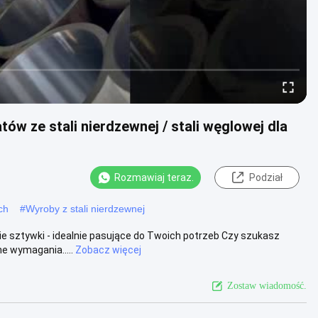
w ze stali nierdzewnej / stali węglowej dla
Rozmawiaj teraz.
Podział
ch
#
Wyroby z stali nierdzewnej
e sztywki - idealnie pasujące do Twoich potrzeb Czy szukasz
e wymagania.....
Zobacz więcej
Zostaw wiadomość.