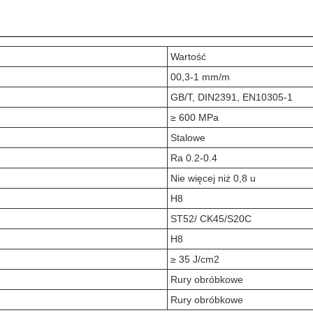
Wartość
00,3-1 mm/m
GB/T, DIN2391, EN10305-1
≥ 600 MPa
Stalowe
Ra 0.2-0.4
Nie więcej niż 0,8 u
H8
ST52/ CK45/S20C
H8
≥ 35 J/cm2
Rury obróbkowe
Rury obróbkowe