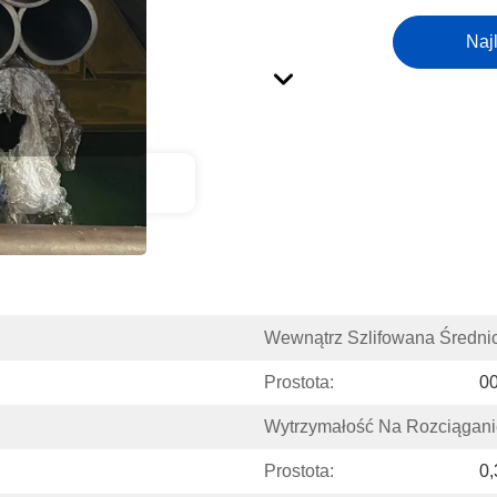
Naj
is Produktu
Wewnątrz Szlifowana Średni
Prostota:
0
Wytrzymałość Na Rozciągani
Prostota:
0