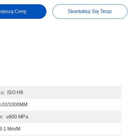
lepszą Cenę
Skontaktuj Się Teraz
ca:
ISO H8
0,02/1000MM
e:
≥600 MPa
,3-1 Mm/m