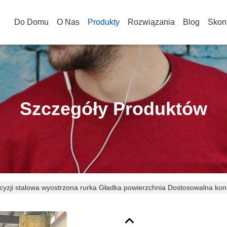
Do Domu
O Nas
Produkty
Rozwiązania
Blog
Skont
Szczegóły Produktów
cyzji stalowa wyostrzona rurka Gładka powierzchnia Dostosowalna kon