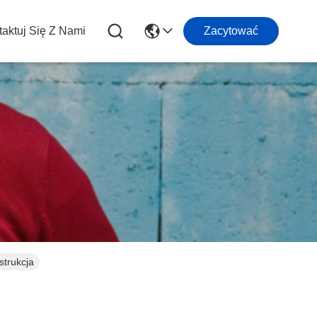
aktuj Się Z Nami
Zacytować
strukcja