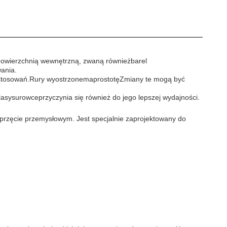
owierzchnią wewnętrzną, zwaną również
barel
ania.
stosowań.
Rury wyostrzone
ma
prostotę
Zmiany te mogą być
lasy
surowce
przyczynia się również do jego lepszej wydajności.
przęcie przemysłowym. Jest specjalnie zaprojektowany do