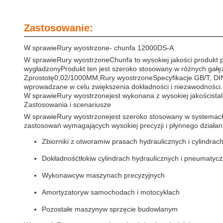
Zastosowanie:
W sprawie
Rury wyostrzone
- chunfa 12000DS-A
W sprawie
Rury wyostrzone
Chunfa to wysokiej jakości produkt
wygładzony
Produkt ten jest szeroko stosowany w różnych gałę
Z
prostotę
0,02/1000MM,
Rury wyostrzone
Specyfikacje GB/T, DI
wprowadzane w celu zwiększenia dokładności i niezawodności.
W sprawie
Rury wyostrzone
jest wykonana z wysokiej jakości
stal
Zastosowania i scenariusze
W sprawie
Rury wyostrzone
jest szeroko stosowany w systemac
zastosowań wymagających wysokiej precyzji i płynnego działani
Zbiorniki z otworami
w prasach hydraulicznych i cylindrac
Dokładność
tłoki
w cylindrach hydraulicznych i pneumatyc
Wykonawcy
w maszynach precyzyjnych
Amortyzatory
w samochodach i motocyklach
Pozostałe maszyny
w sprzęcie budowlanym