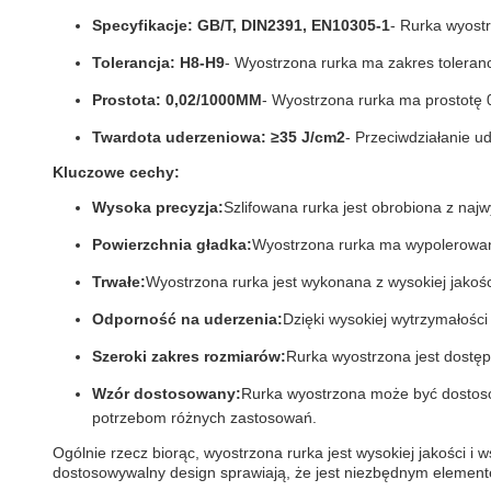
Specyfikacje: GB/T, DIN2391, EN10305-1
- Rurka wyost
Tolerancja: H8-H9
- Wyostrzona rurka ma zakres toleran
Prostota: 0,02/1000MM
- Wyostrzona rurka ma prostotę 
Twardota uderzeniowa: ≥35 J/cm2
- Przeciwdziałanie 
Kluczowe cechy:
Wysoka precyzja:
Szlifowana rurka jest obrobiona z naj
Powierzchnia gładka:
Wyostrzona rurka ma wypolerowaną
Trwałe:
Wyostrzona rurka jest wykonana z wysokiej jakośc
Odporność na uderzenia:
Dzięki wysokiej wytrzymałości
Szeroki zakres rozmiarów:
Rurka wyostrzona jest dostę
Wzór dostosowany:
Rurka wyostrzona może być dostoso
potrzebom różnych zastosowań.
Ogólnie rzecz biorąc, wyostrzona rurka jest wysokiej jakości i
dostosowywalny design sprawiają, że jest niezbędnym element