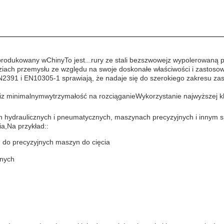
 produkowany w
Chiny
To jest...
rury ze stali bezszwowej
z wypolerowaną p
ziach przemysłu ze względu na swoje doskonałe właściwości i zastosow
N2391 i EN10305-1 sprawiają, że nadaje się do szerokiego zakresu za
i
z minimalnym
wytrzymałość na rozciąganie
Wykorzystanie najwyższej k
h hydraulicznych i pneumatycznych, maszynach precyzyjnych i innym s
a,Na przykład::
h do precyzyjnych maszyn do cięcia
znych