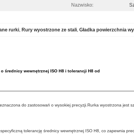
Nazwisko:
Sz
ane rurki
, 
Rury wyostrzone ze stali
, 
Gładka powierzchnia wyo
 średnicy wewnętrznej ISO H8 i tolerancji H8 od
zeznaczona do zastosowań o wysokiej precyzji.Rurka wyostrzona jest s
 specyficzną tolerancję średnicy wewnętrznej ISO H8, co zapewnia pre