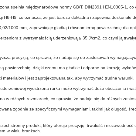
rzona spełnia międzynarodowe normy GB/T, DIN2391 i EN10305-1, co c
cji H8-H9, co oznacza, że jest bardzo dokładna i zapewnia doskonałe
0,02/1000 mm, zapewniając gładką i równomierną powierzchnię dla opt
uderzeniom z wytrzymałością uderzeniową ≥ 35 J/cm2, co czyni ją trwa
wyższą precyzją, co sprawia, że nadaje się do zastosowań wymagających
 powierzchnię, dzięki czemu ma gładkie i odporne na korozję wykońc
i materiałów i jest zaprojektowana tak, aby wytrzymać trudne warunki,
 uderzeniowej wyostrzona rurka może wytrzymać duże obciążenia i wstr
pna w różnych rozmiarach, co sprawia, że nadaje się do różnych zast
wana zgodnie ze specyficznymi wymaganiami, takimi jak długość, śred
 wszechstronny produkt, który oferuje precyzję, trwałość i niezawodno
em w wielu branżach.