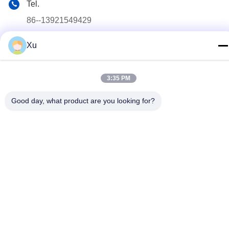
Tel.
86--13921549429
E-mail
Xu
532072953@qq.com
Adres
3:35 PM
Numer 13-3, Tianshun Road, Lu District, Yangshan Town,
Wuxi City, prowincja Jiangsu
Good day, what product are you looking for?
Polityka prywatności
|
Sitemap
Chiny Dobra jakość Chromowane tłoczysko Sprzedawca. 2024-
2025 Wuxi Chunfa Hydraulic Machinery Co., Ltd. . Wszelkie
prawa zastrzeżone.