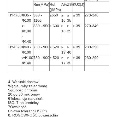
Rm(MPa)
Rel
A%
Z%
KU2(J)
((MPa)
HY4700
Φ35 -
900 -
≥650
≥
≥
≥ 39
270-340
Φ100
1100
16
35
>
850 - 950
≥ 600
≥
≥
≥ 39
270-340
Φ100
16
35
-
Φ140
HY4520
Φ40 -
750 - 900
≥ 520
≥
≥
≥ 39
230-290
Φ100
19
40
>Φ100
750 - 900
≥ 520
≥
≥
≥ 39
230-290
Φ140
17
35
4. Warunki dostaw
Węgiel, włączając wodę
5grubość chromu
20 do 30 mikronów
6Tolerancja na dzień.
ISO f7 na średnicy
7Owalność
Połowa tolerancji ISO f7
8. ROGÓWNOŚĆ powierzchni