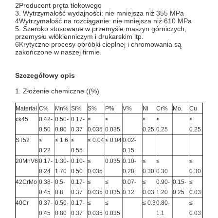
2Producent pręta tłokowego
3. Wytrzymałość wydajności: nie mniejsza niż 355 MPa
4Wytrzymałość na rozciąganie: nie mniejsza niż 610 MPa
5. Szeroko stosowane w przemyśle maszyn górniczych,
przemysłu włókienniczym i drukarskim itp.
6Krytyczne procesy obróbki cieplnej i chromowania są
zakończone w naszej firmie.
Szczegółowy opis
1. Złożenie chemiczne ((%)
Materiał
C%
Mn%
Si%
S%
P%
V%
Ni
Cr%
Mo.
Cu
ck45
0.42-
0.50-
0.17-
≤
≤
≤
≤
≤
0.50
0.80
0.37
0.035
0.035
0.25
0.25
0.25
ST52
≤
≤ 1.6
≤
≤ 0.04
≤ 0.04
0.02-
0.22
0.55
0.15
20MnV6
0.17-
1.30-
0.10-
≤
0.035
0.10-
≤
≤
≤
0.24
1.70
0.50
0.035
0.20
0.30
0.30
0.30
42CrMo
0.38-
0.5-
0.17-
≤
≤
0.07-
≤
0.90-
0.15-
≤
0.45
0.8
0.37
0.035
0.035
0.12
0.03
1.20
0.25
0.03
40Cr
0.37-
0.50-
0.17-
≤
≤
≤ 0.3
0.80-
≤
0.45
0.80
0.37
0.035
0.035
1.1
0.03