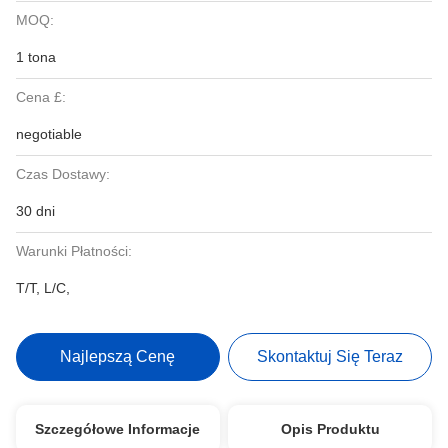
MOQ:
1 tona
Cena £:
negotiable
Czas Dostawy:
30 dni
Warunki Płatności:
T/T, L/C,
Najlepszą Cenę
Skontaktuj Się Teraz
Szczegółowe Informacje
Opis Produktu