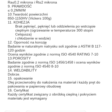
Ra≤0,2 mikrona i Rt≤2 mikrona
9. PRAWDOŚĆ
≤ 0,2MM/M
10.Twardość powierzchni
850-1150HV (Vickers 100g)
11. KOHEZJA
Brak pęknięć, pęknięć lub oddzielenia po wstrząsie
cieplnym (ogrzewanie w temperaturze 300 stopni
Celsjusza)
i chłodzenie w wodzie)
12. Oporność na korozję
Badanie w naturalnym natrysku soli zgodnie z ASTM B 117-
120 godzin
Ocena wyników zgodnie z normą ISO 4540 RATING 7-10
13.POROSITY
Badanie zgodnie z normą ISO 1456/1458 i ocena wyników
zgodnie z normą ISO 4540 8-10
14. WELDABILITY
Dobrze.
15. opakowanie
Olej przeciwrodny do nałożenia na materiał i każdy pręt do
pakowania w papierowy obudowę
16. Certyfikat
Każdy certyfikat związany z obróbką cieplną i pokryciem
materiału jest wymagany