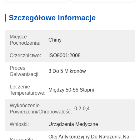
Szczegółowe Informacje
Miejsce
Chiny
Pochodzenia:
Orzecznictwo:
ISO9001:2008
Proces
3 Do 5 Mikronów
Galwanizacji:
Leczenie
Między 50-55 Stopni
Temperaturowe:
Wykończenie
0,2-0,4
Powierzchni/chropowatość:
Wnioski:
Urządzenia Medyczne
Olej Antykorozyjny Do Nałożenia Na 
Szczegóły