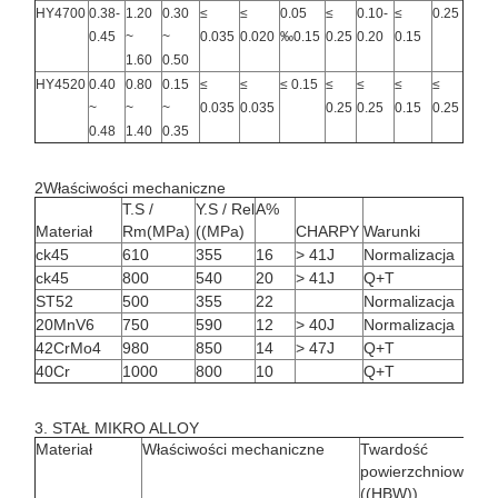
HY4700
0.38-
1.20
0.30
≤
≤
0.05
≤
0.10-
≤
0.25
0.45
~
~
0.035
0.020
‰0.15
0.25
0.20
0.15
1.60
0.50
HY4520
0.40
0.80
0.15
≤
≤
≤ 0.15
≤
≤
≤
≤
~
~
~
0.035
0.035
0.25
0.25
0.15
0.25
0.48
1.40
0.35
2Właściwości mechaniczne
T.S /
Y.S / Rel
A%
Materiał
Rm(MPa)
((MPa)
CHARPY
Warunki
ck45
610
355
16
> 41J
Normalizacja
ck45
800
540
20
> 41J
Q+T
ST52
500
355
22
Normalizacja
20MnV6
750
590
12
> 40J
Normalizacja
42CrMo4
980
850
14
> 47J
Q+T
40Cr
1000
800
10
Q+T
3. STAŁ MIKRO ALLOY
Materiał
Właściwości mechaniczne
Twardość
powierzchniowa
((HBW))