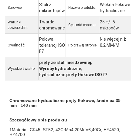
Stali z
Włókna tłokowe
Surowce:
Nazwa produktu:
mikrostopów
hydrauliczne
Twarde
25 +/- 5
Warunki
Gęstość chromu:
powierzchni:
chromowane
mikronów
Połowa
Nie więcej niż
tolerancji ISO
0,2 MM/M
Owalność:
Po prawej stronie:
F7
pręty ze stali nierdzewnej
,
Wyroby hydrauliczne
,
Wysokie światło:
hydrauliczne pręty tłokowe ISO f7
Chromowane hydrauliczne pręty tłokowe, średnica 35
mm - 140 mm
Szczegółowy opis produktu
1Materiał: CK45, ST52, 42CrMo4,
20MnV6,
40Cr, HY4520,
HY4700