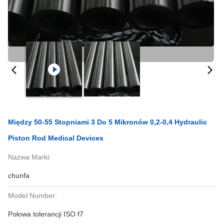
Między 50-55 Stopniami 3 Do 5 Mikronów 0,2-0,4 Hydraulic
Piston Rod Medical Devices
Nazwa Marki:
chunfa
Model Number:
Połowa tolerancji ISO f7